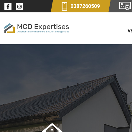
0387260509
V