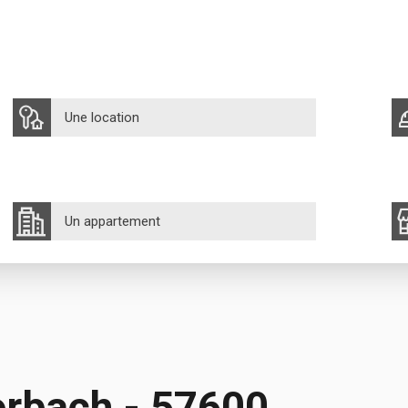
Une location
Un appartement
orbach - 57600