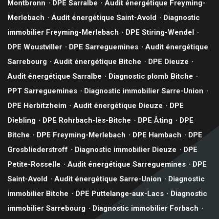
Montbronn
DPE Sarralbe
Audit énergétique Freyming-
Merlebach
Audit énergétique Saint-Avold
Diagnostic
immobilier Freyming-Merlebach
DPE Stiring-Wendel
DPE Woustviller
DPE Sarreguemines
Audit énergétique
Sarrebourg
Audit énergétique Bitche
DPE Dieuze
Audit énergétique Sarralbe
Diagnostic plomb Bitche
PPT Sarreguemines
Diagnostic immobilier Sarre-Union
DPE Herbitzheim
Audit énergétique Dieuze
DPE
Diebling
DPE Rohrbach-lès-Bitche
DPE Åting
DPE
Bitche
DPE Freyming-Merlebach
DPE Hambach
DPE
Grosbliederstroff
Diagnostic immobilier Dieuze
DPE
Petite-Rosselle
Audit énergétique Sarreguemines
DPE
Saint-Avold
Audit énergétique Sarre-Union
Diagnostic
immobilier Bitche
DPE Puttelange-aux-Lacs
Diagnostic
immobilier Sarrebourg
Diagnostic immobilier Forbach